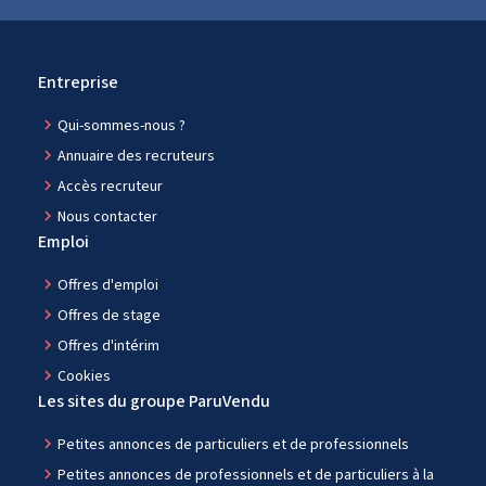
Entreprise
navigate_next
Qui-sommes-nous ?
navigate_next
Annuaire des recruteurs
navigate_next
Accès recruteur
navigate_next
Nous contacter
Emploi
navigate_next
Offres d'emploi
navigate_next
Offres de stage
navigate_next
Offres d'intérim
navigate_next
Cookies
Les sites du groupe ParuVendu
navigate_next
Petites annonces de particuliers et de professionnels
navigate_next
Petites annonces de professionnels et de particuliers à la