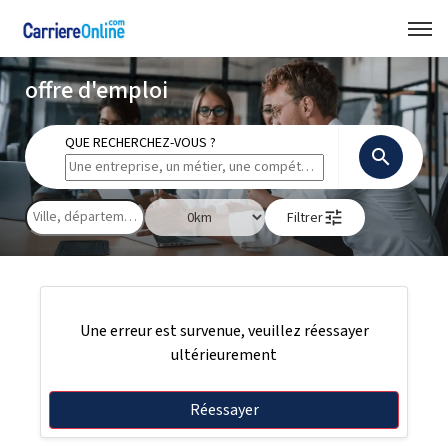
offre d'emploi
QUE RECHERCHEZ-VOUS ?
search
tune
Filtrer
Une erreur est survenue, veuillez réessayer
ultérieurement
Réessayer