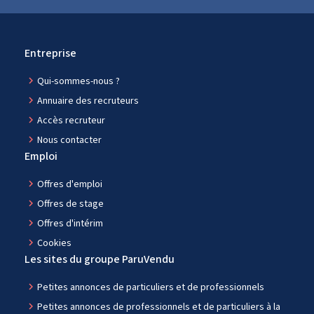
Entreprise
navigate_next
Qui-sommes-nous ?
navigate_next
Annuaire des recruteurs
navigate_next
Accès recruteur
navigate_next
Nous contacter
Emploi
navigate_next
Offres d'emploi
navigate_next
Offres de stage
navigate_next
Offres d'intérim
navigate_next
Cookies
Les sites du groupe ParuVendu
navigate_next
Petites annonces de particuliers et de professionnels
navigate_next
Petites annonces de professionnels et de particuliers à la