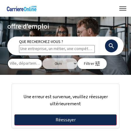
offre d'emploi
QUE RECHERCHEZ-VOUS ?
search
tune
Filtrer
Une erreur est survenue, veuillez réessayer
ultérieurement
Réessayer