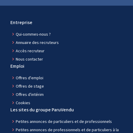
Entreprise
navigate_next
Qui-sommes-nous ?
navigate_next
Annuaire des recruteurs
navigate_next
Accès recruteur
navigate_next
Nous contacter
Emploi
navigate_next
Offres d'emploi
navigate_next
Offres de stage
navigate_next
Offres d'intérim
navigate_next
Cookies
Les sites du groupe ParuVendu
navigate_next
Petites annonces de particuliers et de professionnels
navigate_next
Petites annonces de professionnels et de particuliers à la