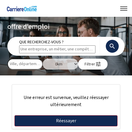
offre d'emploi
QUE RECHERCHEZ-VOUS ?
search
tune
Filtrer
Une erreur est survenue, veuillez réessayer
ultérieurement
Réessayer