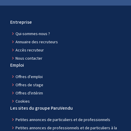
Entreprise
navigate_next
Qui-sommes-nous ?
navigate_next
Annuaire des recruteurs
navigate_next
Accès recruteur
navigate_next
Nous contacter
Emploi
navigate_next
Offres d'emploi
navigate_next
Offres de stage
navigate_next
Offres d'intérim
navigate_next
Cookies
Les sites du groupe ParuVendu
navigate_next
Petites annonces de particuliers et de professionnels
navigate_next
Petites annonces de professionnels et de particuliers à la