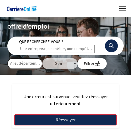
offre d'emploi
QUE RECHERCHEZ-VOUS ?
search
tune
Filtrer
Une erreur est survenue, veuillez réessayer
ultérieurement
Réessayer