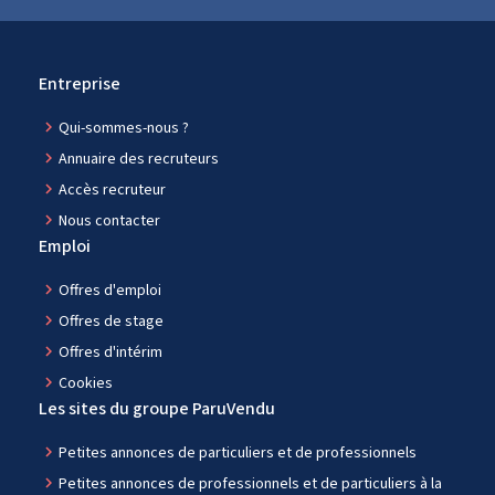
Entreprise
navigate_next
Qui-sommes-nous ?
navigate_next
Annuaire des recruteurs
navigate_next
Accès recruteur
navigate_next
Nous contacter
Emploi
navigate_next
Offres d'emploi
navigate_next
Offres de stage
navigate_next
Offres d'intérim
navigate_next
Cookies
Les sites du groupe ParuVendu
navigate_next
Petites annonces de particuliers et de professionnels
navigate_next
Petites annonces de professionnels et de particuliers à la