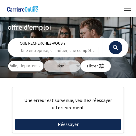
offre d'emploi
QUE RECHERCHEZ-VOUS ?
search
tune
Filtrer
Une erreur est survenue, veuillez réessayer
ultérieurement
Réessayer