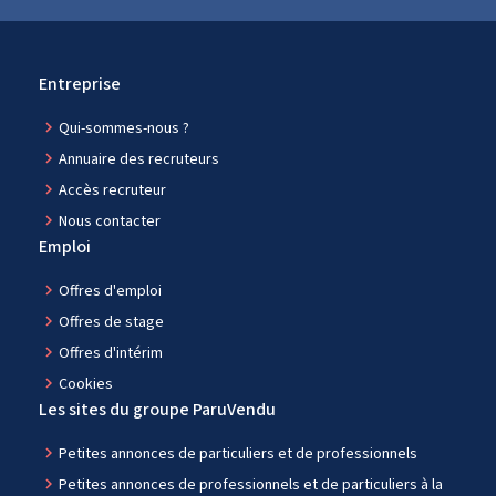
Entreprise
navigate_next
Qui-sommes-nous ?
navigate_next
Annuaire des recruteurs
navigate_next
Accès recruteur
navigate_next
Nous contacter
Emploi
navigate_next
Offres d'emploi
navigate_next
Offres de stage
navigate_next
Offres d'intérim
navigate_next
Cookies
Les sites du groupe ParuVendu
navigate_next
Petites annonces de particuliers et de professionnels
navigate_next
Petites annonces de professionnels et de particuliers à la