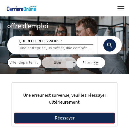
offre d'emploi
QUE RECHERCHEZ-VOUS ?
search
tune
Filtrer
Une erreur est survenue, veuillez réessayer
ultérieurement
Réessayer