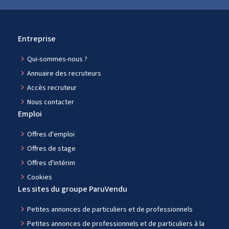
Entreprise
navigate_next
Qui-sommes-nous ?
navigate_next
Annuaire des recruteurs
navigate_next
Accès recruteur
navigate_next
Nous contacter
Emploi
navigate_next
Offres d'emploi
navigate_next
Offres de stage
navigate_next
Offres d'intérim
navigate_next
Cookies
Les sites du groupe ParuVendu
navigate_next
Petites annonces de particuliers et de professionnels
navigate_next
Petites annonces de professionnels et de particuliers à la