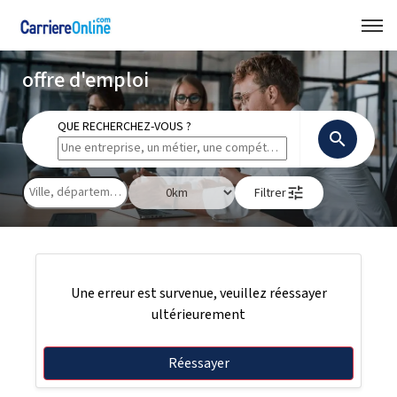
offre d'emploi
QUE RECHERCHEZ-VOUS ?
search
tune
Filtrer
Une erreur est survenue, veuillez réessayer
ultérieurement
Réessayer