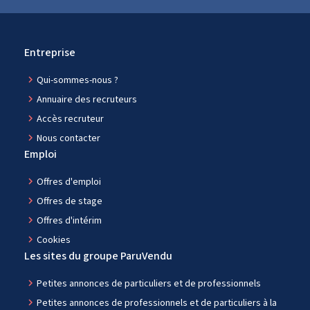
Entreprise
navigate_next
Qui-sommes-nous ?
navigate_next
Annuaire des recruteurs
navigate_next
Accès recruteur
navigate_next
Nous contacter
Emploi
navigate_next
Offres d'emploi
navigate_next
Offres de stage
navigate_next
Offres d'intérim
navigate_next
Cookies
Les sites du groupe ParuVendu
navigate_next
Petites annonces de particuliers et de professionnels
navigate_next
Petites annonces de professionnels et de particuliers à la