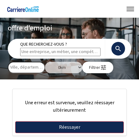
offre d'emploi
QUE RECHERCHEZ-VOUS ?
search
tune
Filtrer
Une erreur est survenue, veuillez réessayer
ultérieurement
Réessayer