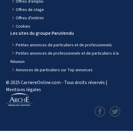
navigate_next
Offres d'emploi
navigate_next
Offres de stage
navigate_next
Offres d'intérim
navigate_next
Cookies
Les sites du groupe ParuVendu
navigate_next
Petites annonces de particuliers et de professionnels
navigate_next
Petites annonces de professionnels et de particuliers à la
Réunion
navigate_next
Annonces de particuliers sur Top annonces
© 2025 CarriereOnline.com - Tous droits réservés |
Mentions légales