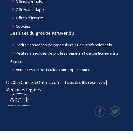
navigate_next
Offres d'emploi
navigate_next
Offres de stage
navigate_next
Offres d'intérim
navigate_next
Cookies
Les sites du groupe ParuVendu
navigate_next
Petites annonces de particuliers et de professionnels
navigate_next
Petites annonces de professionnels et de particuliers à la
Réunion
navigate_next
Annonces de particuliers sur Top annonces
© 2025 CarriereOnline.com - Tous droits réservés |
Mentions légales