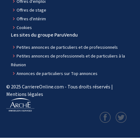
navigate_next
Offres d'emploi
navigate_next
Offres de stage
navigate_next
Offres d'intérim
navigate_next
Cookies
Les sites du groupe ParuVendu
navigate_next
Petites annonces de particuliers et de professionnels
navigate_next
Petites annonces de professionnels et de particuliers à la
Réunion
navigate_next
Annonces de particuliers sur Top annonces
© 2025 CarriereOnline.com - Tous droits réservés |
Mentions légales