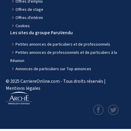
navigate_next
Offres d'emploi
navigate_next
Offres de stage
navigate_next
Offres d'intérim
navigate_next
Cookies
Les sites du groupe ParuVendu
navigate_next
Petites annonces de particuliers et de professionnels
navigate_next
Petites annonces de professionnels et de particuliers à la
Réunion
navigate_next
Annonces de particuliers sur Top annonces
© 2025 CarriereOnline.com - Tous droits réservés |
Mentions légales