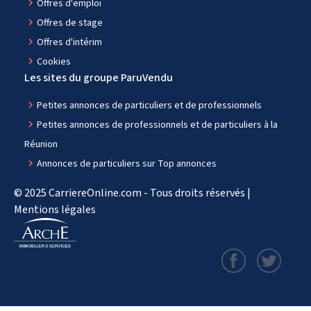
navigate_next
Offres d'emploi
navigate_next
Offres de stage
navigate_next
Offres d'intérim
navigate_next
Cookies
Les sites du groupe ParuVendu
navigate_next
Petites annonces de particuliers et de professionnels
navigate_next
Petites annonces de professionnels et de particuliers à la
Réunion
navigate_next
Annonces de particuliers sur Top annonces
© 2025 CarriereOnline.com - Tous droits réservés |
Mentions légales