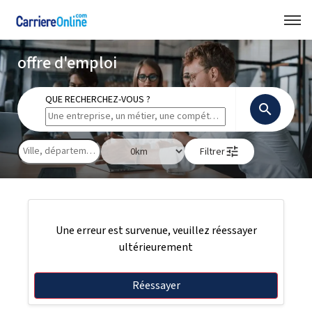
offre d'emploi
QUE RECHERCHEZ-VOUS ?
search
tune
Filtrer
Une erreur est survenue, veuillez réessayer
ultérieurement
Réessayer