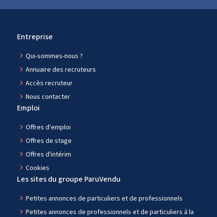
Entreprise
navigate_next
Qui-sommes-nous ?
navigate_next
Annuaire des recruteurs
navigate_next
Accès recruteur
navigate_next
Nous contacter
Emploi
navigate_next
Offres d'emploi
navigate_next
Offres de stage
navigate_next
Offres d'intérim
navigate_next
Cookies
Les sites du groupe ParuVendu
navigate_next
Petites annonces de particuliers et de professionnels
navigate_next
Petites annonces de professionnels et de particuliers à la