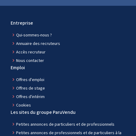
Entreprise
navigate_next
Qui-sommes-nous ?
navigate_next
Annuaire des recruteurs
navigate_next
Accès recruteur
navigate_next
Nous contacter
Emploi
navigate_next
Offres d'emploi
navigate_next
Offres de stage
navigate_next
Offres d'intérim
navigate_next
Cookies
Les sites du groupe ParuVendu
navigate_next
Petites annonces de particuliers et de professionnels
navigate_next
Petites annonces de professionnels et de particuliers à la