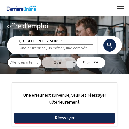
offre d'emploi
QUE RECHERCHEZ-VOUS ?
search
tune
Filtrer
Une erreur est survenue, veuillez réessayer
ultérieurement
Réessayer