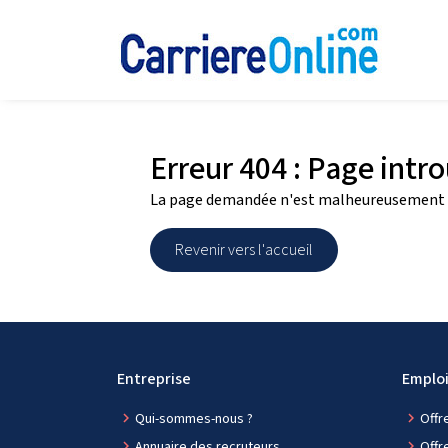
Erreur 404 : Page intr
La page demandée n'est malheureusement 
Revenir vers l'accueil
Entreprise
Emplo
navigate_next
Qui-sommes-nous ?
navigate_next
Offr
navigate_next
Annuaire des recruteurs
navigate_next
Offr