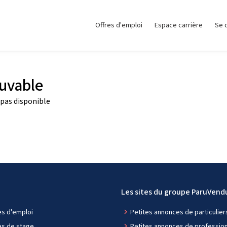
Offres d'emploi
Espace carrière
Se 
ouvable
pas disponible
i
Les sites du groupe ParuVend
es d'emploi
navigate_next
Petites annonces de particulier
es de stage
navigate_next
Petites annonces de professionn