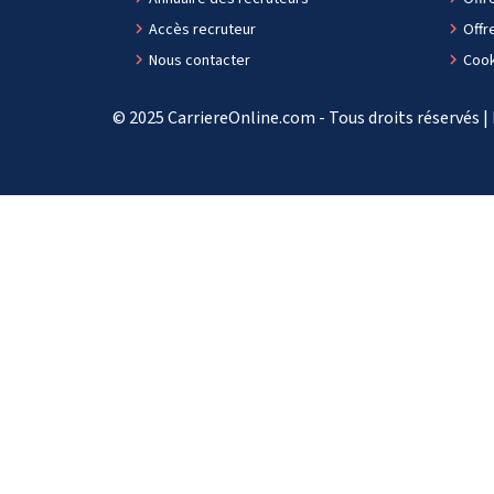
navigate_next
Accès recruteur
navigate_next
Offr
navigate_next
Nous contacter
navigate_next
Cook
© 2025 CarriereOnline.com - Tous droits réservés |