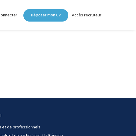
connecter
Déposer mon CV
Accès recruteur
u
s et de professionnels
els et de particuliers à la Réunion