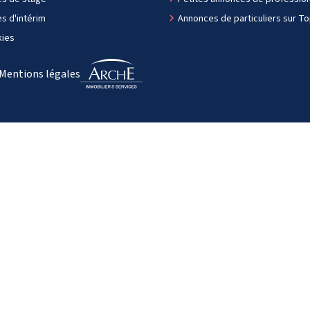
es d'intérim
navigate_next
Annonces de particuliers sur T
ies
Mentions légales