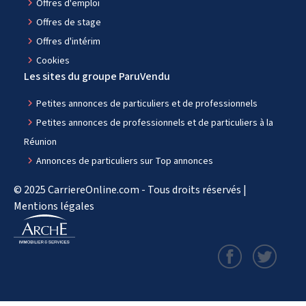
navigate_next
Offres d'emploi
navigate_next
Offres de stage
navigate_next
Offres d'intérim
navigate_next
Cookies
Les sites du groupe ParuVendu
navigate_next
Petites annonces de particuliers et de professionnels
navigate_next
Petites annonces de professionnels et de particuliers à la
Réunion
navigate_next
Annonces de particuliers sur Top annonces
© 2025 CarriereOnline.com - Tous droits réservés |
Mentions légales